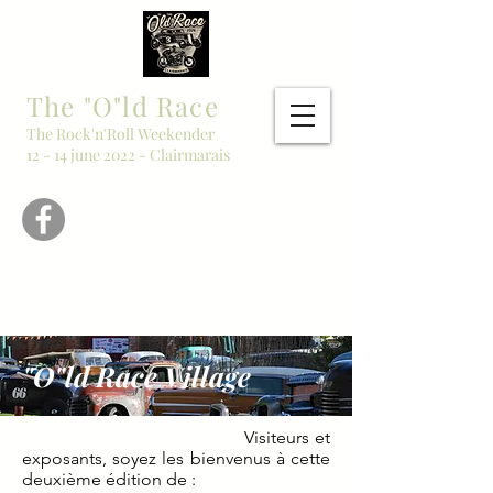
The "O"ld Race
The Rock'n'Roll Weekender
12 - 14 june 2022 - Clairmarais
"O"ld Race Village
Visiteurs et
exposants, soyez les bienvenus à cette
deuxième édition de :