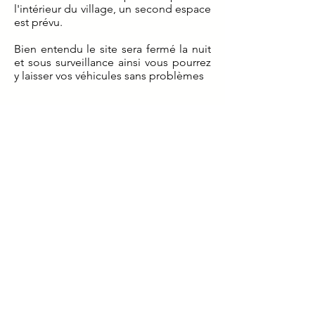
l'intérieur du village, un second espace
est prévu.
Bien entendu le site sera fermé la nuit
et sous surveillance ainsi vous pourrez
y laisser vos véhicules sans problèmes
Réglement:
Par chèque à l'ordre de The "O"ld
Race et à envoyer à:
The"O"ld Race ,
ferme de l'Abbaye ,
9 route d'Arques
62500 Clairmarais
Attention au libellé pour tout mode de
paiement (nom, prénom, adresse etc...)